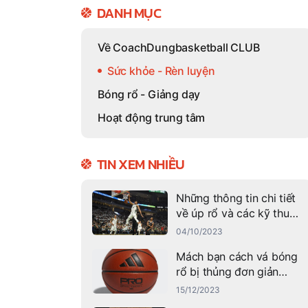
DANH MỤC
Về CoachDungbasketball CLUB
Sức khỏe - Rèn luyện
Bóng rổ - Giảng dạy
Hoạt động trung tâm
TIN XEM NHIỀU
Những thông tin chi tiết
về úp rổ và các kỹ thuật
úp rổ thành công
04/10/2023
Mách bạn cách vá bóng
rổ bị thủng đơn giản
nhất
15/12/2023