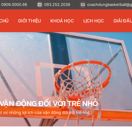
0909.0000.66
093.252.2039
coachdungbasketball@g
CHỦ
GIỚI THIỆU
KHOÁ HỌC
LỊCH HỌC
GIẢI ĐẤ
 VẬN ĐỘNG ĐỐI VỚI TRẺ NHỎ
t mí những lợi ích của vận động đối với trẻ nhỏ