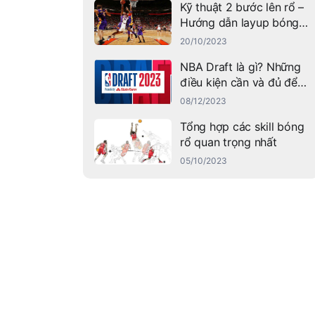
Kỹ thuật 2 bước lên rổ –
Hướng dẫn layup bóng
rổ thành công
20/10/2023
NBA Draft là gì? Những
điều kiện cần và đủ để
tham gia NBA Draft ra
08/12/2023
sao?
Tổng hợp các skill bóng
rổ quan trọng nhất
05/10/2023