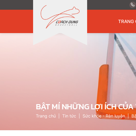
TRANG 
BẬT MÍ NHỮNG LỢI ÍCH CỦA
Trang chủ
Tin tức
Sức khỏe - Rèn luyện
Bậ