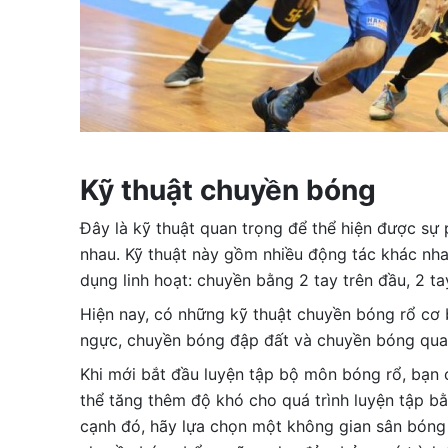
Kỹ thuật chuyền bóng
Đây là kỹ thuật quan trọng để thể hiện được sự 
nhau. Kỹ thuật này gồm nhiều động tác khác nhau
dụng linh hoạt: chuyền bằng 2 tay trên đầu, 2 tay
Hiện nay, có những kỹ thuật chuyền bóng rổ cơ 
ngực, chuyền bóng đập đất và chuyền bóng qua
Khi mới bắt đầu luyện tập bộ môn bóng rổ, bạn c
thể tăng thêm độ khó cho quá trình luyện tập 
cạnh đó, hãy lựa chọn một không gian sân bóng r