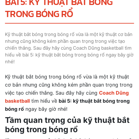
BÀI 5: KỸ THUẬT BẮT BÓNG
TRONG BÓNG RỔ
Kỹ thuật bắt bóng trong bóng rổ vừa là một kỹ thuật cơ bản
nhưng cũng không kém phần quan trọng trong việc tạo
chiến thắng. Sau đây hãy cùng Coach Dũng basketball tìm
hiểu về bài 5: kỹ thuật bắt bóng trong bóng rổ ngay bây giờ
nhé!
Kỹ thuật bắt bóng trong bóng rổ vừa là một kỹ thuật
cơ bản nhưng cũng không kém phần quan trọng trong
việc tạo chiến thắng. Sau đây hãy cùng
Coach Dũng
basketball
tìm hiểu về
bài 5: kỹ thuật bắt bóng trong
bóng rổ
ngay bây giờ nhé!
Tầm quan trọng của kỹ thuật bắt
bóng trong bóng rổ