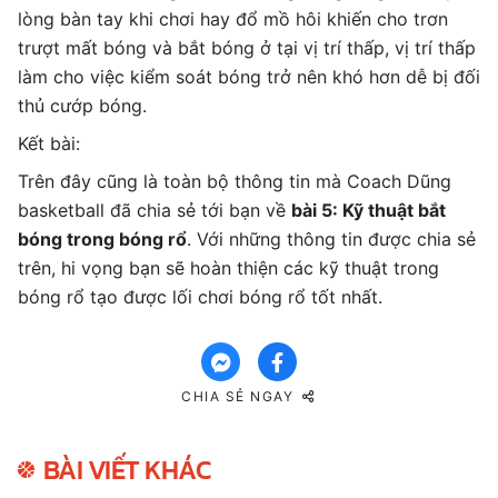
lòng bàn tay khi chơi hay đổ mồ hôi khiến cho trơn
trượt mất bóng và bắt bóng ở tại vị trí thấp, vị trí thấp
làm cho việc kiểm soát bóng trở nên khó hơn dễ bị đối
thủ cướp bóng.
Kết bài:
Trên đây cũng là toàn bộ thông tin mà Coach Dũng
basketball đã chia sẻ tới bạn về
bài 5: Kỹ thuật bắt
bóng trong bóng rổ
. Với những thông tin được chia sẻ
trên, hi vọng bạn sẽ hoàn thiện các kỹ thuật trong
bóng rổ tạo được lối chơi bóng rổ tốt nhất.
CHIA SẺ NGAY
BÀI VIẾT KHÁC