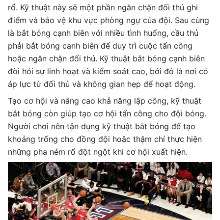
rổ. Kỹ thuật này sẽ một phần ngăn chặn đối thủ ghi
điểm và bảo vệ khu vực phòng ngự của đội. Sau cùng
là bắt bóng cạnh biên với nhiều tình huống, cầu thủ
phải bắt bóng cạnh biên để duy trì cuộc tấn công
hoặc ngăn chặn đối thủ. Kỹ thuật bắt bóng cạnh biên
đòi hỏi sự linh hoạt và kiểm soát cao, bởi đó là nơi có
áp lực từ đối thủ và không gian hẹp để hoạt động.
Tạo cơ hội và nâng cao khả năng lập công, kỹ thuật
bắt bóng còn giúp tạo cơ hội tấn công cho đội bóng.
Người chơi nên tận dụng kỹ thuật bắt bóng để tạo
khoảng trống cho đồng đội hoặc thậm chí thực hiện
những pha ném rổ đột ngột khi cơ hội xuất hiện.