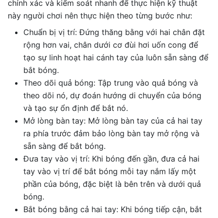
chính xác và kiểm soát nhanh để thực hiện kỹ thuật
này người chơi nên thực hiện theo từng bước như:
Chuẩn bị vị trí: Đứng thăng bằng với hai chân đặt
rộng hơn vai, chân dưới cơ đùi hơi uốn cong để
tạo sự linh hoạt hai cánh tay của luôn sẵn sàng để
bắt bóng.
Theo dõi quả bóng: Tập trung vào quả bóng và
theo dõi nó, dự đoán hướng di chuyển của bóng
và tạo sự ổn định để bắt nó.
Mở lòng bàn tay: Mở lòng bàn tay của cả hai tay
ra phía trước đảm bảo lòng bàn tay mở rộng và
sẵn sàng để bắt bóng.
Đưa tay vào vị trí: Khi bóng đến gần, đưa cả hai
tay vào vị trí để bắt bóng mỗi tay nắm lấy một
phần của bóng, đặc biệt là bên trên và dưới quả
bóng.
Bắt bóng bằng cả hai tay: Khi bóng tiếp cận, bắt