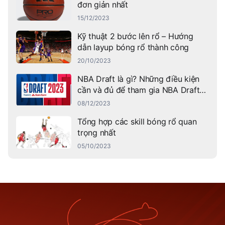
đơn giản nhất
15/12/2023
Kỹ thuật 2 bước lên rổ – Hướng
dẫn layup bóng rổ thành công
20/10/2023
NBA Draft là gì? Những điều kiện
cần và đủ để tham gia NBA Draft
ra sao?
08/12/2023
Tổng hợp các skill bóng rổ quan
trọng nhất
05/10/2023