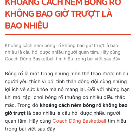
KHOẢNG CÁCH NÉM BÓNG RỔ
KHÔNG BAO GIỜ TRƯỢT LÀ
BAO NHIÊU
Khoảng cách ném bóng rổ không bao giờ trượt là bao
nhiêu là câu hỏi được nhiều người quan tâm. Hãy cùng
Coach Dũng Basketball tìm hiểu trong bài viết sau đây
Bóng rổ là một trong những môn thể thao được nhiều
người yêu thích vì bởi tinh thần đồng đội cùng những
lợi ích về sức khỏe mà nó mang lại. Đối với những bạn
khi mới tập chơi bóng rổ thường có nhiều điều thắc
mắc. Trong đó
khoảng cách ném bóng rổ không bao
giờ trượt
là bao nhiêu là câu hỏi được nhiều người
quan tâm. Hãy cùng
Coach Dũng Basketball
tìm hiểu
trong bài viết sau đây