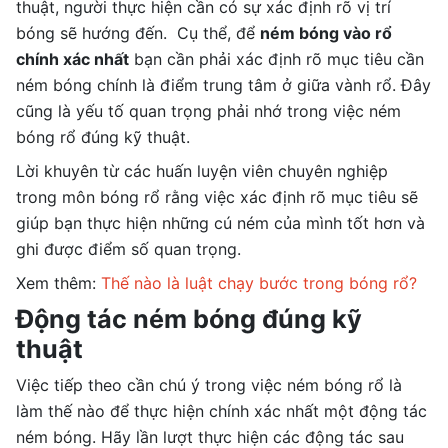
thuật, người thực hiện cần có sự xác định rõ vị trí
bóng sẽ hướng đến. Cụ thể, để
ném bóng vào rổ
chính xác nhất
bạn cần phải xác định rõ mục tiêu cần
ném bóng chính là điểm trung tâm ở giữa vành rổ. Đây
cũng là yếu tố quan trọng phải nhớ trong việc ném
bóng rổ đúng kỹ thuật.
Lời khuyên từ các huấn luyện viên chuyên nghiệp
trong môn bóng rổ rằng việc xác định rõ mục tiêu sẽ
giúp bạn thực hiện những cú ném của mình tốt hơn và
ghi được điểm số quan trọng.
Xem thêm:
Thế nào là luật chạy bước trong bóng rổ?
Động tác ném bóng đúng kỹ
thuật
Việc tiếp theo cần chú ý trong việc ném bóng rổ là
làm thế nào để thực hiện chính xác nhất một động tác
ném bóng. Hãy lần lượt thực hiện các động tác sau