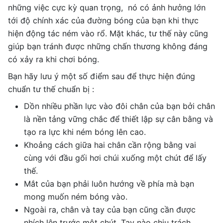
những việc cực kỳ quan trọng, nó có ảnh hưởng lớn
tới độ chính xác của đường bóng của bạn khi thực
hiện động tác ném vào rổ. Mặt khác, tư thế này cũng
giúp bạn tránh được những chấn thương không đáng
có xảy ra khi chơi bóng.
Bạn hãy lưu ý một số điểm sau để thực hiện đúng
chuẩn tư thế chuẩn bị :
Dồn nhiều phần lực vào đôi chân của bạn bởi chân
là nền tảng vững chắc để thiết lập sự cân bằng và
tạo ra lực khi ném bóng lên cao.
Khoảng cách giữa hai chân cần rộng bằng vai
cùng với đầu gối hơi chúi xuống một chút để lấy
thế.
Mắt của bạn phải luôn hướng về phía mà bạn
mong muốn ném bóng vào.
Ngoài ra, chân và tay của bạn cũng cần được
nhích lên trước một chút. Tay nào chịu trách