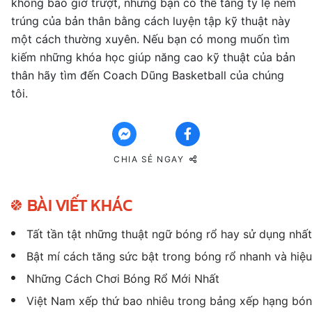
không bao giờ trượt, nhưng bạn có thể tăng tỷ lệ ném
trúng của bản thân bằng cách luyện tập kỹ thuật này
một cách thường xuyên. Nếu bạn có mong muốn tìm
kiếm những khóa học giúp năng cao kỹ thuật của bản
thân hãy tìm đến Coach Dũng Basketball của chúng
tôi.
CHIA SẺ NGAY
BÀI VIẾT KHÁC
Tất tần tật những thuật ngữ bóng rổ hay sử dụng nhất
Bật mí cách tăng sức bật trong bóng rổ nhanh và hiệ
Những Cách Chơi Bóng Rổ Mới Nhất
Việt Nam xếp thứ bao nhiêu trong bảng xếp hạng bóng