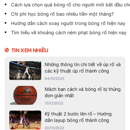
Cách lựa chọn quả bóng rổ cho người mới bắt đầu c
Chi phí học bóng rổ bao nhiêu tiền một tháng?
Hướng dẫn cách xoay người trong bóng rổ hiện nay
Tìm hiểu về khoảng cách ném phạt bóng rổ hiện nay
TIN XEM NHIỀU
Những thông tin chi tiết về úp rổ và
các kỹ thuật úp rổ thành công
04/10/2023
Mách bạn cách vá bóng rổ bị thủng
đơn giản nhất
15/12/2023
Kỹ thuật 2 bước lên rổ – Hướng
dẫn layup bóng rổ thành công
20/10/2023