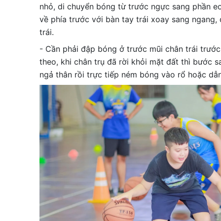
nhỏ, di chuyển bóng từ trước ngực sang phần eo 
về phía trước với bàn tay trái xoay sang ngang
trái.
- Cần phải đập bóng ở trước mũi chân trái trước 
theo, khi chân trụ đã rời khỏi mặt đất thì bước 
ngả thân rồi trực tiếp ném bóng vào rổ hoặc dẫ