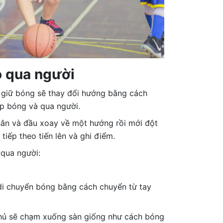
o qua người
ủ giữ bóng sẽ thay đổi hướng bằng cách
ập bóng và qua người.
hân và đầu xoay về một hướng rồi mới đột
tiếp theo tiến lên và ghi điểm.
 qua người:
 di chuyển bóng bằng cách chuyển từ tay
 thủ sẽ chạm xuống sàn giống như cách bóng