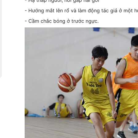
- Hướng mắt lên rổ và làm động tác giả ở một 
- Cầm chắc bóng ở trước ngực.