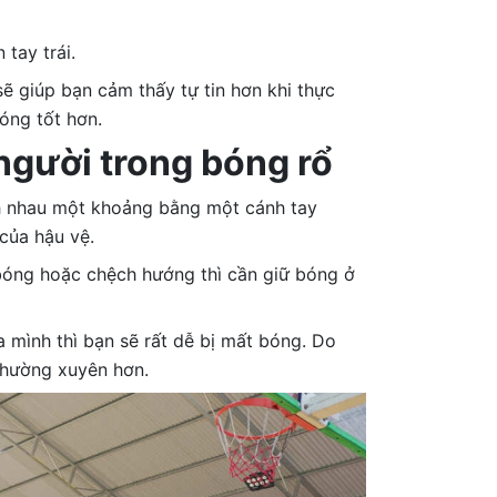
 tay trái.
ẽ giúp bạn cảm thấy tự tin hơn khi thực
óng tốt hơn.
người trong bóng rổ
h nhau một khoảng bằng một cánh tay
của hậu vệ.
bóng hoặc chệch hướng thì cần giữ bóng ở
 mình thì bạn sẽ rất dễ bị mất bóng. Do
thường xuyên hơn.