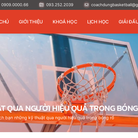
0909.0000.66
093.252.2039
coachdungbasketball@g
CHỦ
GIỚI THIỆU
KHOÁ HỌC
LỊCH HỌC
GIẢI ĐẤ
T QUA NGƯỜI HIỆU QUẢ TRONG BÓNG
h bạn những kỹ thuật qua người hiệu quả trong bóng rổ