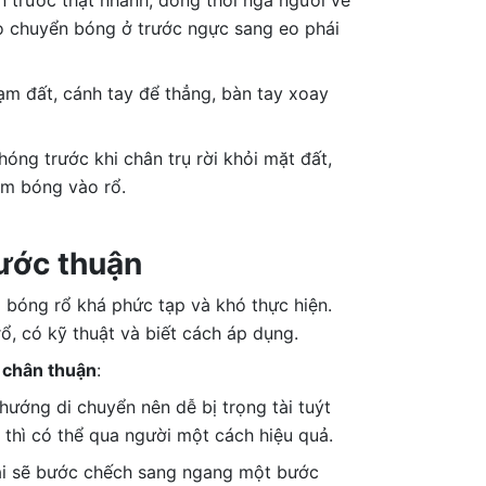
n trước thật nhanh, đồng thời ngả người về
eo chuyển bóng ở trước ngực sang eo phái
ạm đất, cánh tay để thẳng, bàn tay xoay
óng trước khi chân trụ rời khỏi mặt đất,
ém bóng vào rổ.
ước thuận
g bóng rổ khá phức tạp và khó thực hiện.
ổ, có kỹ thuật và biết cách áp dụng.
 chân thuận
:
 hướng di chuyển nên dễ bị trọng tài tuýt
 thì có thể qua người một cách hiệu quả.
trái sẽ bước chếch sang ngang một bước