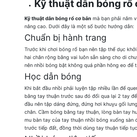
Kỹ thuật dẫn bóng rổ
Kỹ thuật dẫn bóng rổ cơ bản
mà bạn phải nắm vữ
nâng cao. Dưới đây là một số bước hướng dẫn:
Chuẩn bị hành trang
Trước khi chơi bóng rổ bạn nên tập thể dục khở
hai chân rộng bằng vai luôn sẵn sàng cho di chu
nên nhồi bóng bật không quá phần hông eo để t
Học dẫn bóng
Khi bắt đầu nhồi phải luyện tập nhiều lần để q
bằng tay thuận trước sau đó đổi qua lại 2 tay đ
đầu nên tập dáng đứng, đứng hơi khuỵu gối lưng
chân. Cầm bóng bằng tay thuận, lòng bàn tay h
mu bàn tay của tay thuận nhồi bóng xuống sàn đ
trước tiếp đất, đồng thời dùng tay thuận tiếp tụ