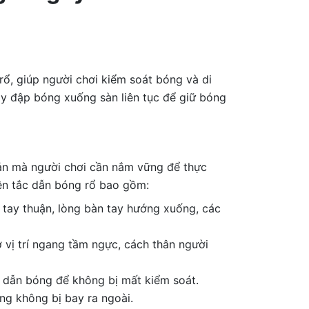
rổ, giúp người chơi kiểm soát bóng
và di
y đập bóng xuống sàn liên tục để giữ bóng
ản mà người chơi cần nắm vững để thực
n tắc dẫn bóng rổ bao gồm:
ay thuận, lòng bàn tay hướng xuống, các
 vị trí ngang tầm ngực, cách thân người
i dẫn bóng để không bị mất kiểm soát.
ng không bị bay ra ngoài.