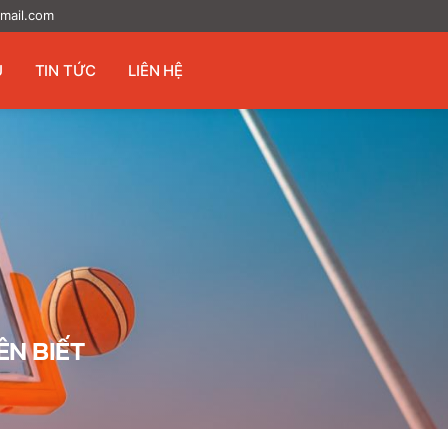
mail.com
U
TIN TỨC
LIÊN HỆ
ÊN BIẾT