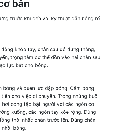
 cơ bản
ng trước khi đến với kỹ thuật dẫn bóng rổ
i động khớp tay, chân sau đó đứng thẳng,
yển, trọng tâm cơ thể dồn vào hai chân sau
ạo lực bật cho bóng.
uen bóng và quen lực đập bóng. Cầm bóng
ể tiện cho việc di chuyển. Trong những buổi
 hơi cong tập bật người với các ngón cơ
ướng xuống, các ngón tay xòe rộng. Dùng
ồng thời nhấc chân trước lên. Dùng chân
c nhồi bóng.