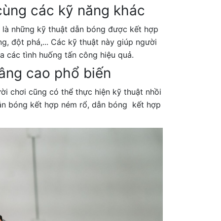
cùng các kỹ năng khác
c là những kỹ thuật dẫn bóng được kết hợp
, đột phá,... Các kỹ thuật này giúp người
a các tình huống tấn công hiệu quả.
âng cao phổ biến
i chơi cũng có thể thực hiện kỹ thuật nhồi
ẫn bóng kết hợp ném rổ, dẫn bóng kết hợp