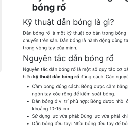
bóng rổ
Kỹ thuật dẫn bóng là gì?
Dẫn bóng rổ là một kỹ thuật cơ bản trong bóng 
chuyển trên sân. Dẫn bóng là hành động dùng ta
trong vòng tay của mình.
Nguyên tắc dẫn
bóng rổ
Nguyên tắc dẫn bóng rổ là một số quy tắc cơ b
hiện
kỹ thuật dẫn bóng rổ
đúng cách. Các nguyê
Cầm bóng đúng cách: Bóng được cầm bằng t
ngón tay xòe rộng để kiểm soát bóng.
Dẫn bóng ở vị trí phù hợp: Bóng được nhồi ở
khoảng 10-15 cm.
Sử dụng lực vừa phải: Dùng lực vừa phải kh
Dẫn bóng đều tay: Nhồi bóng đều tay để bó