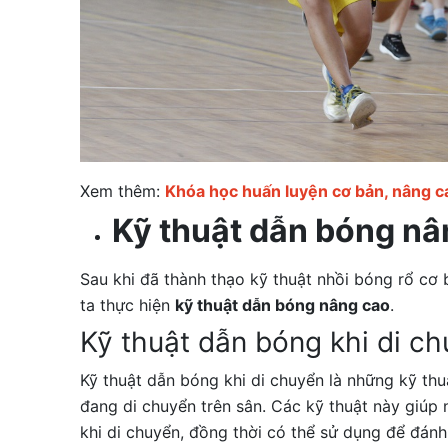
Xem thêm:
Khóa học huấn luyện cơ bản, nâng c
Kỹ thuật dẫn bóng nâ
Sau khi đã thành thạo kỹ thuật nhồi bóng rổ cơ 
ta thực hiện
kỹ thuật dẫn bóng nâng cao
.
Kỹ thuật dẫn bóng khi di c
Kỹ thuật dẫn bóng khi di chuyển là những kỹ thu
đang di chuyển trên sân. Các kỹ thuật này giúp
khi di chuyển, đồng thời có thể sử dụng để đánh 