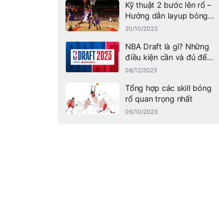
Kỹ thuật 2 bước lên rổ –
Hướng dẫn layup bóng
rổ thành công
20/10/2023
NBA Draft là gì? Những
điều kiện cần và đủ để
tham gia NBA Draft ra
08/12/2023
sao?
Tổng hợp các skill bóng
rổ quan trọng nhất
05/10/2023