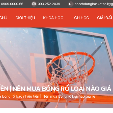
0909.0000.66
093.252.2039
coachdungbasketball@g
CHỦ
GIỚI THIỆU
KHOÁ HỌC
LỊCH HỌC
GIẢI ĐẤ
ỀN | NÊN MUA BÓNG RỔ LOẠI NÀO GIÁ
 bóng rổ bao nhiêu tiền | Nên mua bóng rổ loại nào giá rẻ