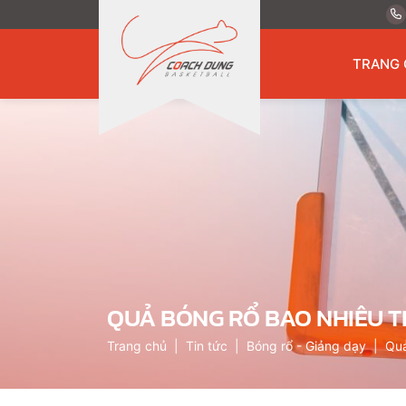
TRANG 
QUẢ BÓNG RỔ BAO NHIÊU TI
Trang chủ
Tin tức
Bóng rổ - Giảng dạy
Quả