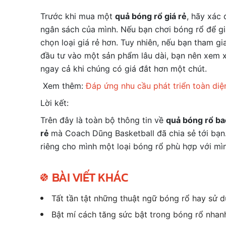
Trước khi mua một
quả bóng rổ giá rẻ
, hãy xác 
ngân sách của mình. Nếu bạn chơi bóng rổ để giả
chọn loại giá rẻ hơn. Tuy nhiên, nếu bạn tham 
đầu tư vào một sản phẩm lâu dài, bạn nên xem x
ngay cả khi chúng có giá đắt hơn một chút.
Xem thêm:
Đáp ứng nhu cầu phát triển toàn diệ
Lời kết:
Trên đây là toàn bộ thông tin về
quả bóng rổ bao
rẻ
mà
Coach Dũng Basketball
đã chia sẻ tới bạ
riêng cho mình một loại bóng rổ phù hợp với mì
BÀI VIẾT KHÁC
Tất tần tật những thuật ngữ bóng rổ hay sử d
Bật mí cách tăng sức bật trong bóng rổ nhan