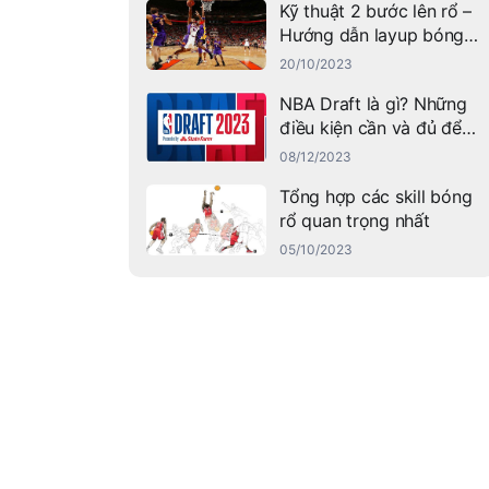
Kỹ thuật 2 bước lên rổ –
Hướng dẫn layup bóng
rổ thành công
20/10/2023
NBA Draft là gì? Những
điều kiện cần và đủ để
tham gia NBA Draft ra
08/12/2023
sao?
Tổng hợp các skill bóng
rổ quan trọng nhất
05/10/2023