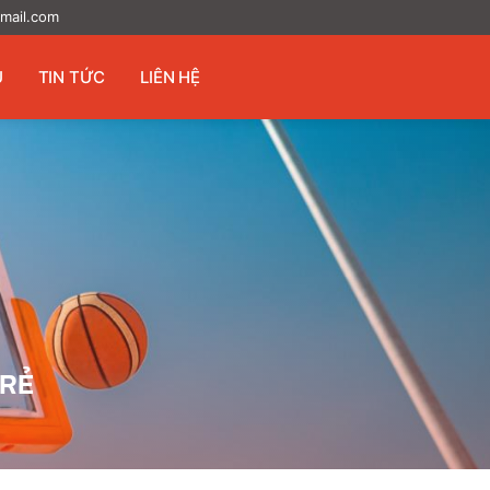
mail.com
U
TIN TỨC
LIÊN HỆ
 RẺ