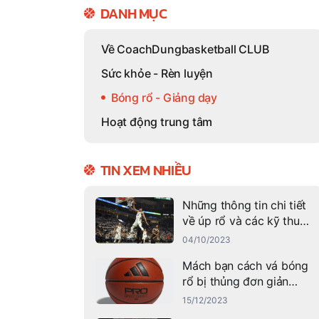
DANH MỤC
Về CoachDungbasketball CLUB
Sức khỏe - Rèn luyện
Bóng rổ - Giảng dạy
Hoạt động trung tâm
TIN XEM NHIỀU
Những thông tin chi tiết
về úp rổ và các kỹ thuật
úp rổ thành công
04/10/2023
Mách bạn cách vá bóng
rổ bị thủng đơn giản
nhất
15/12/2023